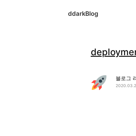
ddarkBlog
deployme
블로그 
2020.03.2