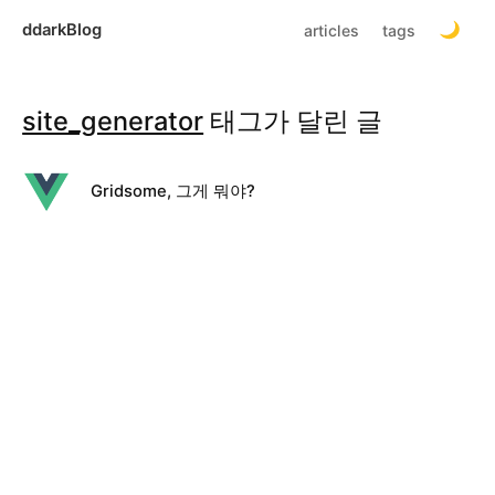
ddarkBlog
articles
tags
site_generator
태그가 달린 글
Gridsome, 그게 뭐야?